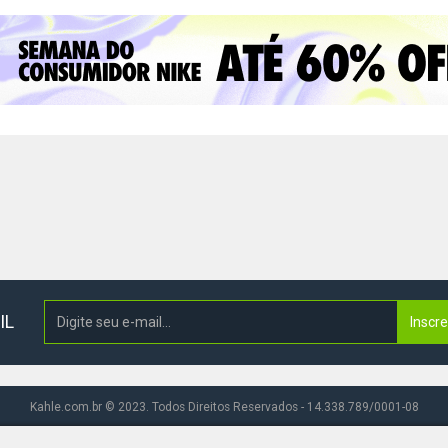
IL
Inscr
Kahle.com.br © 2023. Todos Direitos Reservados - 14.338.789/0001-08