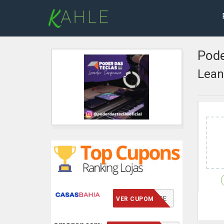
Pode
Lean
VCMERECE
VER CUPOM