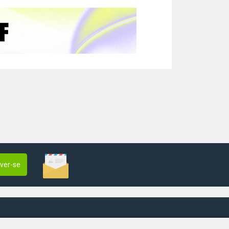
ever-se