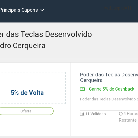
[wd_asp id=1]
Principais Cupons
r das Teclas Desenvolvido
dro Cerqueira
Poder das Teclas Desenv
Cerqueira
+ Ganhe 5% de Cashback
5% de Volta
Poder das Teclas Desenvolvido 
Oferta
4 Hora
11 Validado
Restante