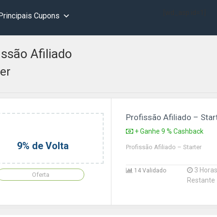
[wd_asp id=1]
Principais Cupons
issão Afiliado
ter
Profissão Afiliado – Star
+ Ganhe 9 % Cashback
9% de Volta
Profissão Afiliado – Starter
3 Hora
14 Validado
Oferta
Restante