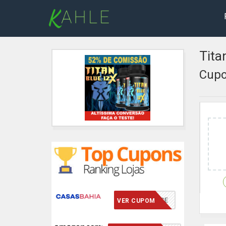
Tita
Cupo
VCMERECE
VER CUPOM