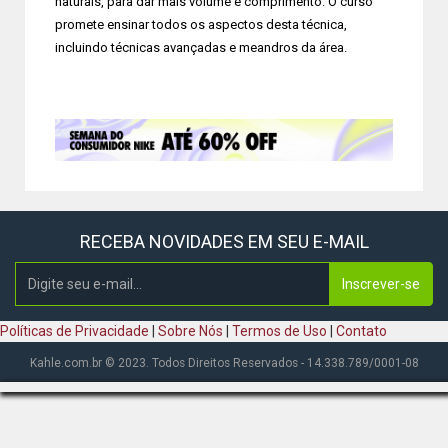
naturais, para dar mais volume e comprimento. O curso
promete ensinar todos os aspectos desta técnica,
incluindo técnicas avançadas e meandros da área.
RECEBA NOVIDADES EM SEU E-MAIL
Inscrever-se
Políticas de Privacidade
|
Sobre Nós
|
Termos de Uso
|
Contato
Kahle.com.br © 2023. Todos Direitos Reservados - 14.338.789/0001-08