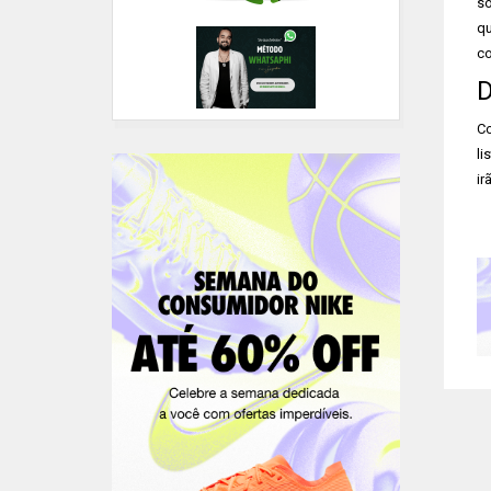
so
qu
co
D
Co
li
ir