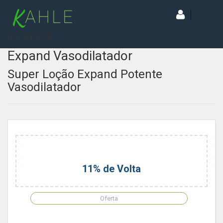
[wd_asp id=1]
Expand Vasodilatador
Super Loção Expand Potente
Vasodilatador
11% de Volta
Oferta