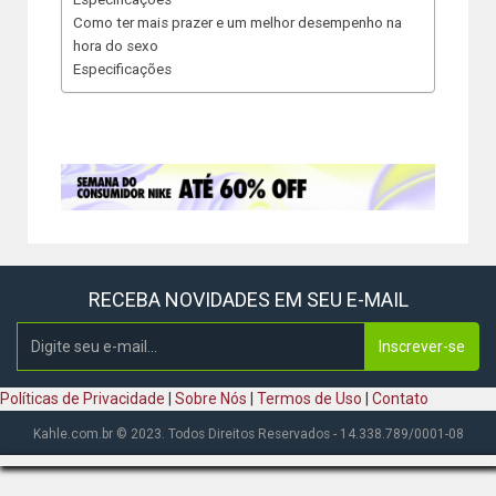
Como ter mais prazer e um melhor desempenho na
hora do sexo
Especificações
RECEBA NOVIDADES EM SEU E-MAIL
Inscrever-se
Políticas de Privacidade
|
Sobre Nós
|
Termos de Uso
|
Contato
Kahle.com.br © 2023. Todos Direitos Reservados - 14.338.789/0001-08