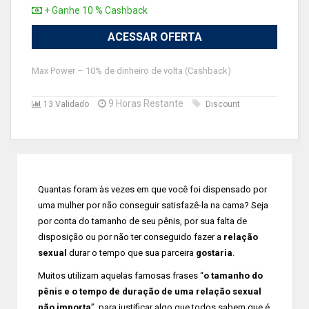
+ Ganhe 10 % Cashback
ACESSAR OFERTA
Max Power – 10% de dinheiro de volta (Cashback)
9 Horas Restante
13 Validado
Discount
Quantas foram às vezes em que você foi dispensado por
uma mulher por não conseguir satisfazê-la na cama? Seja
por conta do tamanho de seu pênis, por sua falta de
disposição ou por não ter conseguido fazer a
relação
sexual
durar o tempo que sua parceira
gostaria
.
Muitos utilizam aquelas famosas frases “
o tamanho do
pênis e o tempo de duração de uma relação sexual
não importa
”, para justificar algo que todos sabem que é