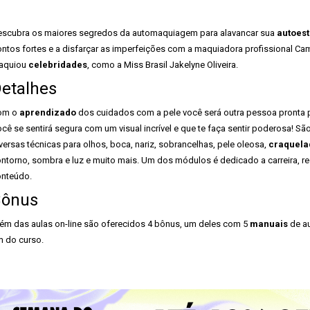
scubra os maiores segredos da automaquiagem para alavancar sua
autoes
ntos fortes e a disfarçar as imperfeições com a maquiadora profissional Cam
aquiou
celebridades
, como a Miss Brasil Jakelyne Oliveira.
etalhes
om o
aprendizado
dos cuidados com a pele você será outra pessoa pronta pa
cê se sentirá segura com um visual incrível e que te faça sentir poderosa! 
versas técnicas para olhos, boca, nariz, sobrancelhas, pele oleosa,
craquela
ntorno, sombra e luz e muito mais. Um dos módulos é dedicado a carreira, re
nteúdo.
Bônus
ém das aulas on-line são oferecidos 4 bônus, um deles com 5
manuais
de au
m do curso.