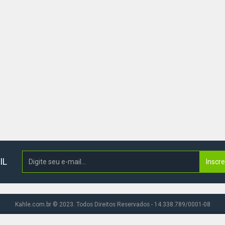
IL
Inscr
Kahle.com.br © 2023. Todos Direitos Reservados - 14.338.789/0001-08