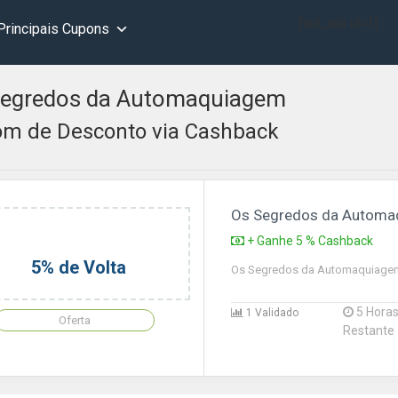
[wd_asp id=1]
Principais Cupons
Segredos da Automaquiagem
m de Desconto via Cashback
Os Segredos da Autom
+ Ganhe 5 % Cashback
5% de Volta
Os Segredos da Automaquiage
5 Hora
1 Validado
Oferta
Restante