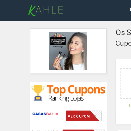
Os 
Cupo
VCMERECE
VER CUPOM