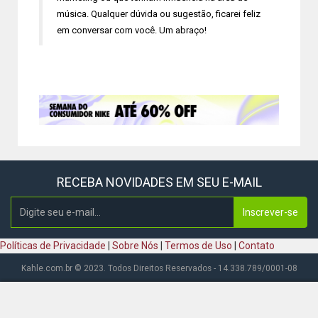
música. Qualquer dúvida ou sugestão, ficarei feliz
em conversar com você. Um abraço!
RECEBA NOVIDADES EM SEU E-MAIL
Inscrever-se
Políticas de Privacidade
|
Sobre Nós
|
Termos de Uso
|
Contato
Kahle.com.br © 2023. Todos Direitos Reservados - 14.338.789/0001-08