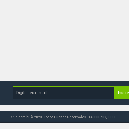
IL
Inscr
Kahle.com.br © 2023. Todos Direitos Reservados - 14.338.789/0001-08