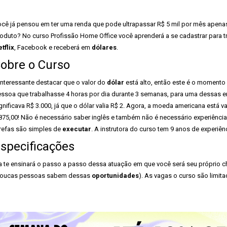
cê já pensou em ter uma renda que pode ultrapassar R$ 5 mil por mês apen
oduto? No curso Profissão Home Office você aprenderá a se cadastrar para 
tflix
, Facebook e receberá em
dólares
.
obre o Curso
interessante destacar que o valor do
dólar
está alto, então este é o momento
ssoa que trabalhasse 4 horas por dia durante 3 semanas, para uma dessas e
gnificava R$ 3.000, já que o dólar valia R$ 2. Agora, a moeda americana está 
875,00! Não é necessário saber inglês e também não é necessário experiência
refas são simples de
executar
. A instrutora do curso tem 9 anos de experiê
specificações
a te ensinará o passo a passo dessa atuação em que você será seu próprio c
poucas pessoas sabem dessas
oportunidades
). As vagas o curso são limita