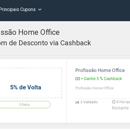
[wd_asp id=1]
Principais Cupons
issão Home Office
m de Desconto via Cashback
Profissão Home Office
+ Ganhe 5 % Cashback
5% de Volta
Profissão Home Office
4 Hora
3 Validado
Oferta
Restante