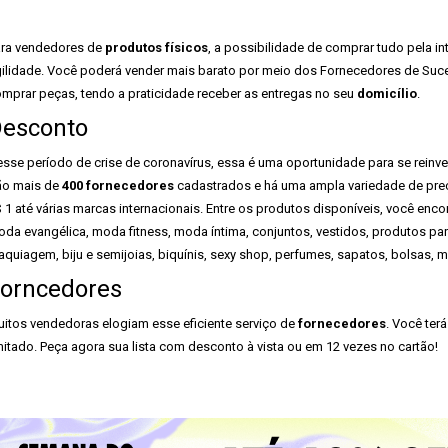
ra vendedores de
produtos físicos
, a possibilidade de comprar tudo pela i
ilidade. Você poderá vender mais barato por meio dos Fornecedores de Sucess
mprar peças, tendo a praticidade receber as entregas no seu
domicílio
.
esconto
sse período de crise de coronavírus, essa é uma oportunidade para se reinve
o mais de
400 fornecedores
cadastrados e há uma ampla variedade de preç
 1 até várias marcas internacionais. Entre os produtos disponíveis, você encon
da evangélica, moda fitness, moda íntima, conjuntos, vestidos, produtos pa
quiagem, biju e semijoias, biquínis, sexy shop, perfumes, sapatos, bolsas, m
orncedores
itos vendedoras elogiam esse eficiente serviço de
fornecedores
. Você ter
mitado. Peça agora sua lista com desconto à vista ou em 12 vezes no cartão!