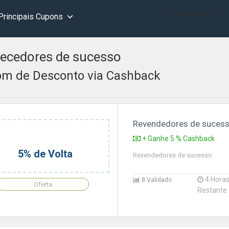
[wd_asp id=1]
Principais Cupons
ecedores de sucesso
m de Desconto via Cashback
Revendedores de suces
+ Ganhe 5 % Cashback
5% de Volta
Revendedores de sucesso
4 Hora
8 Validado
Oferta
Restante