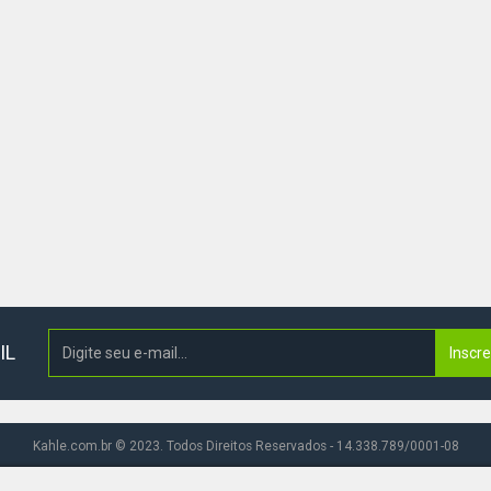
IL
Inscr
Kahle.com.br © 2023. Todos Direitos Reservados - 14.338.789/0001-08