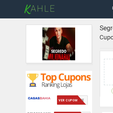
Segr
Cupo
VCMERECE
VER CUPOM